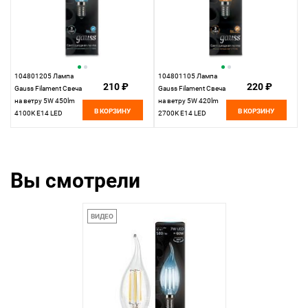
104801205 Лампа
104801105 Лампа
210 ₽
220 ₽
Gauss Filament Свеча
Gauss Filament Свеча
на ветру 5W 450lm
на ветру 5W 420lm
В КОРЗИНУ
В КОРЗИНУ
4100К Е14 LED
2700К Е14 LED
1/10/50
1/10/50
Вы смотрели
ВИДЕО