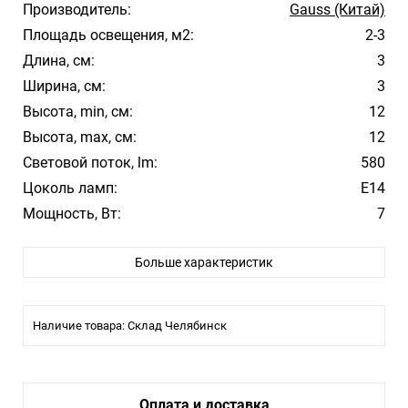
Производитель:
Gauss (Китай)
Площадь освещения, м2:
2-3
Длина, см:
3
Ширина, см:
3
Высота, min, см:
12
Высота, max, см:
12
Световой поток, lm:
580
Цоколь ламп:
Е14
Мощность, Вт:
7
Цвет арматуры:
Хром
Больше характеристик
Цвет плафона/абажура:
Прозрачный
Материал плафона/абажура:
Стекло
Температура свечения:
4100K Дневной
Наличие товара: Склад Челябинск
Влагозащита:
IP20
Тип лампы:
Светодиодная
Старый артикул - 645942
Оплата и доставка