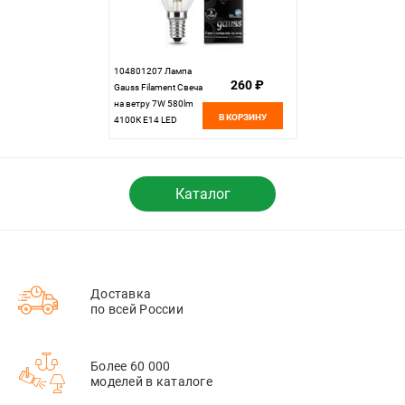
104801207 Лампа
260 ₽
Gauss Filament Свеча
на ветру 7W 580lm
В КОРЗИНУ
4100К Е14 LED
1/10/50
Каталог
Доставка
по всей России
Более 60 000
моделей в каталоге