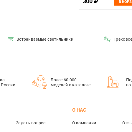
300 ₽
В КОР
Встраиваемые светильники
Треково
ка
Более 60 000
По
й России
моделей в каталоге
по
М
О НАС
Задать вопрос
О компании
Отз