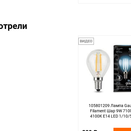
отрели
ВИДЕО
105801209 Лампа Ga
Filament Шар 9W 710
4100К Е14 LED 1/10/