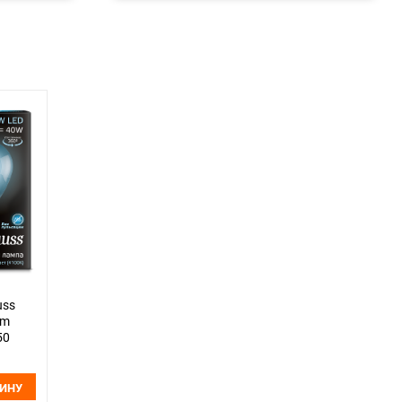
uss
lm
50
ЗИНУ