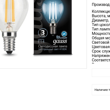
Производ
Коллекция
Высота, 
Диаметр,
Тип цоко
Тип ламп
Мощность
Общая мо
Световой 
Цветовая
Срок служ
Напряжен
Соответс
Виды мат
Материал
Цвет Про
Цвет арм
Степень 
Форма л
Наличие т
Старый ар