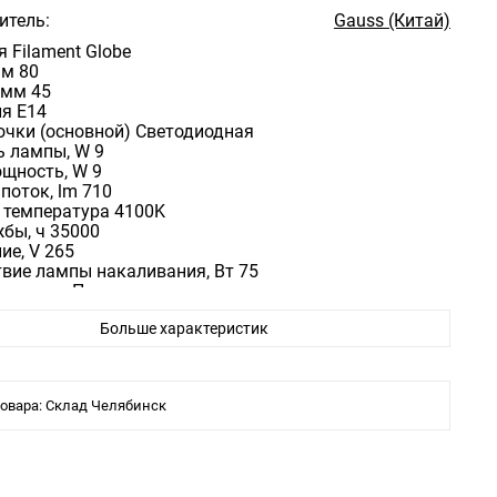
итель:
Gauss (Китай)
 Filament Globe
мм 80
 мм 45
ля E14
очки (основной) Светодиодная
 лампы, W 9
щность, W 9
поток, lm 710
 температура 4100K
бы, ч 35000
ие, V 265
твие лампы накаливания, Вт 75
ериалов Пластиковые
 арматуры Металл
Больше характеристик
зрачный
атуры Серый
защиты IP20
ампочки Шар
овара: Склад Челябинск
тикул - 650796