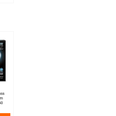
uss
lm
50