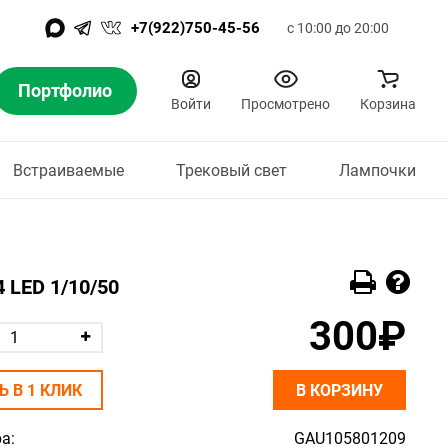
+7(922)750-45-56
с 10:00 до 20:00
Портфолио
Войти
Просмотрено
Корзина
Встраиваемые
Трековый свет
Лампочки
 LED 1/10/50
300₽
Ь В 1 КЛИК
В КОРЗИНУ
а:
GAU105801209