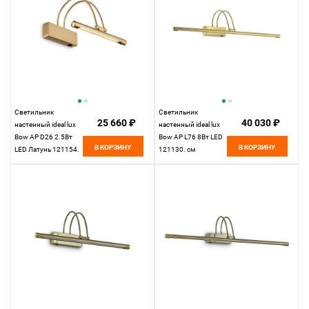
Светильник
Светильник
25 660 ₽
40 030 ₽
настенный ideal lux
настенный ideal lux
Bow AP D26 2.5Вт
Bow AP L76 8Вт LED
В КОРЗИНУ
В КОРЗИНУ
LED Латунь 121154.
121130. см
см