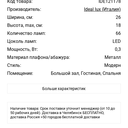
Код товара:
IDE121178
Производитель:
Ideal lux (Италия)
Ширина, см:
26
Высота, max, см:
18
Количество ламп:
66
Цоколь ламп:
LED
Мощность, Вт:
0,3
Материал плафона/абажура:
Металл
Стиль:
Модерн
Помещение:
Большой зал, Гостиная, Спальня
Влагозащита:
IP20
Больше характеристик
Тип крепления:
Планка
Тип лампы:
Светодиодная
Лампочки в комплекте:
Да
Наличие товара: Срок поставки уточнит менеджер (от 10 до
50 рабочих дней). Доставка в Челябинск БЕСПЛАТНО,
доставка Россия >50 городов бесплатной доставки