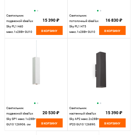
Светильник
Светильник
15 390 ₽
16 830 ₽
подвесной ideal lux
потолочный ideal lux
Sky PL1 H40
Sky PL1 H75
В КОРЗИНУ
В КОРЗИНУ
макс.1х28Вт GU10
макс.1х28Вт GU10
233826. см
233970. см
Светильник
Светильник
20 530 ₽
15 390 ₽
подвесной ideal lux
настенный ideal lux
Sky SP1 макс.1х28Вт
Sky AP2 макс.2x28Вт
В КОРЗИНУ
В КОРЗИНУ
GU10 126906. см
IP20 GU10 126890.
см