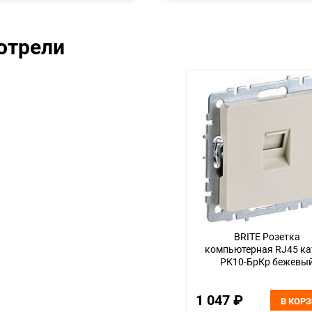
отрели
BRITE Розетка
компьютерная RJ45 ка
РК10-БрКр бежевы
1 047 ₽
В КОР