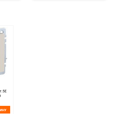
т.5E
й
ЗИНУ