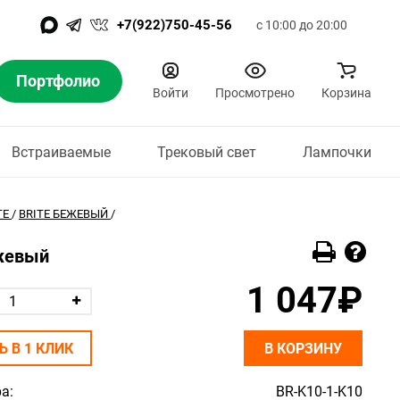
+7(922)750-45-56
с 10:00 до 20:00
Портфолио
Войти
Просмотрено
Корзина
Встраиваемые
Трековый свет
Лампочки
TE
/
BRITE БЕЖЕВЫЙ
/
ежевый
1 047₽
Ь В 1 КЛИК
В КОРЗИНУ
а:
BR-K10-1-K10