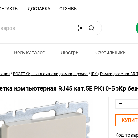
ОНТАКТЫ
ДОСТАВКА
ОТЗЫВЫ
Весь каталог
Люстры
Светильники
укция
/
РОЗЕТКИ, выключатели, рамки, прочее
/
IEK
/
Рамки, розетки BRI
зетка компьютерная RJ45 кат.5E РК10-БрКр б
КУПИТ
Код товар