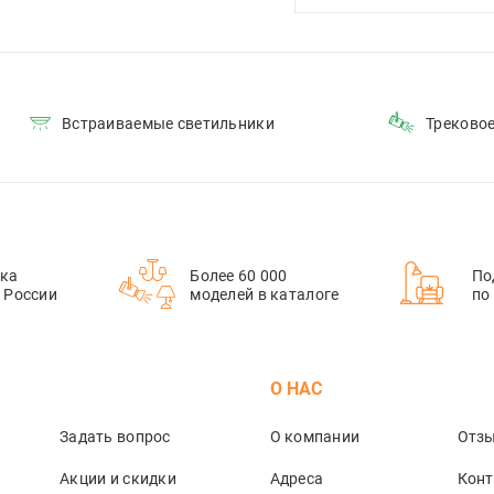
Встраиваемые светильники
Треково
ка
Более 60 000
По
й России
моделей в каталоге
по
М
О НАС
Задать вопрос
О компании
Отз
Акции и скидки
Адреса
Кон