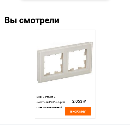
Вы смотрели
BRITE Рамка 2
2 053 ₽
-местная РУ-2-2-БрВа
стекло ванильный
В КОРЗИНУ