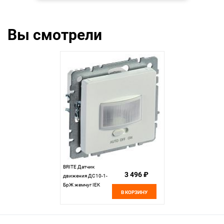
Вы смотрели
BRITE Датчик
3 496 ₽
движения ДС10-1-
БрЖ жемчуг IEK
В КОРЗИНУ