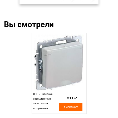
Вы смотрели
BRITE Розетка с
511 ₽
заземлением с
защитными
В КОРЗИНУ
шторками и
крышкой 16А IP44
РСбш10-3-44-БрЖ