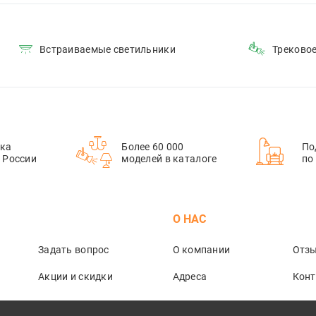
Встраиваемые светильники
Треково
ка
Более 60 000
По
й России
моделей в каталоге
по
М
О НАС
Задать вопрос
О компании
Отз
Акции и скидки
Адреса
Кон