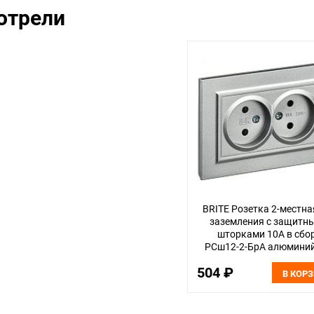
отрели
BRITE Розетка 2-местна
заземления с защитн
шторками 10А в сбо
РСш12-2-БрА алюминий
504 ₽
В КОР