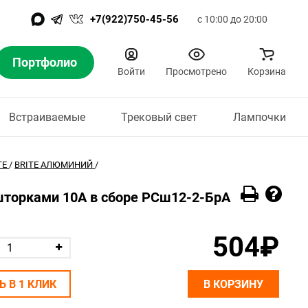
+7(922)750-45-56
с 10:00 до 20:00
Портфолио
Войти
Просмотрено
Корзина
Встраиваемые
Трековый свет
Лампочки
TE
/
BRITE АЛЮМИНИЙ
/
шторками 10А в сборе РСш12-2-БрА
504₽
Ь В 1 КЛИК
В КОРЗИНУ