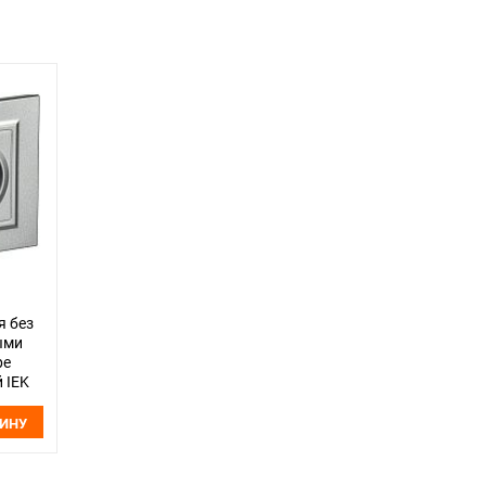
я без
ыми
ре
 IEK
ЗИНУ