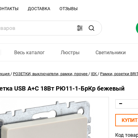
ОНТАКТЫ
ДОСТАВКА
ОТЗЫВЫ
Весь каталог
Люстры
Светильники
укция
/
РОЗЕТКИ, выключатели, рамки, прочее
/
IEK
/
Рамки, розетки BRI
зетка USB A+C 18Вт РЮ11-1-БрКр бежевый
КУПИТ
Код товар