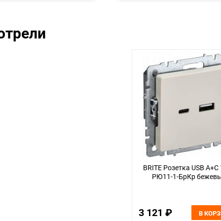
отрели
BRITE Розетка USB A+C
РЮ11-1-БрКр бежев
3 121 ₽
В КОР