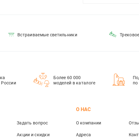
Встраиваемые светильники
Треково
ка
Более 60 000
По
й России
моделей в каталоге
по
М
О НАС
Задать вопрос
О компании
Отз
Акции и скидки
Адреса
Кон