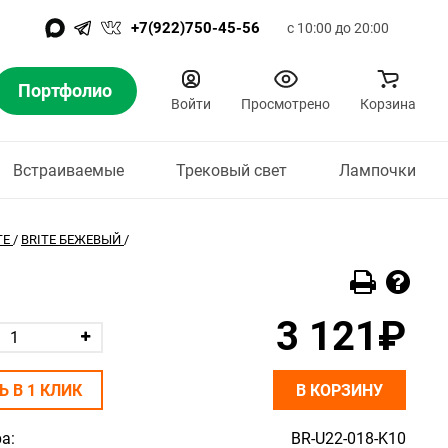
+7(922)750-45-56
с 10:00 до 20:00
Портфолио
Войти
Просмотрено
Корзина
Встраиваемые
Трековый свет
Лампочки
TE
/
BRITE БЕЖЕВЫЙ
/
3 121₽
Ь В 1 КЛИК
В КОРЗИНУ
а:
BR-U22-018-K10