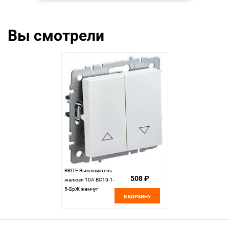
Вы смотрели
BRITE Выключатель
508 ₽
жалюзи 10А ВС10-1-
5-БрЖ жемчуг
В КОРЗИНУ