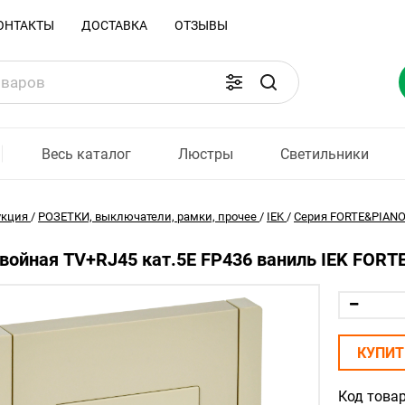
ОНТАКТЫ
ДОСТАВКА
ОТЗЫВЫ
Весь каталог
Люстры
Светильники
укция
/
РОЗЕТКИ, выключатели, рамки, прочее
/
IEK
/
Серия FORTE&PIAN
войная TV+RJ45 кат.5E FP436 ваниль IEK FORT
КУПИТ
Код товар