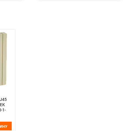
RJ45
IEK
-1-
ЗИНУ