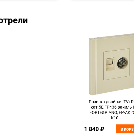
отрели
Розетка двойная TV+
кат.5E FP436 ваниль 
FORTE&PIANO, FP-AK20
K10
1 840 ₽
В КОР