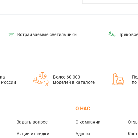
Встраиваемые светильники
Треково
ка
Более 60 000
По
й России
моделей в каталоге
по
М
О НАС
Задать вопрос
О компании
Отз
Акции и скидки
Адреса
Кон