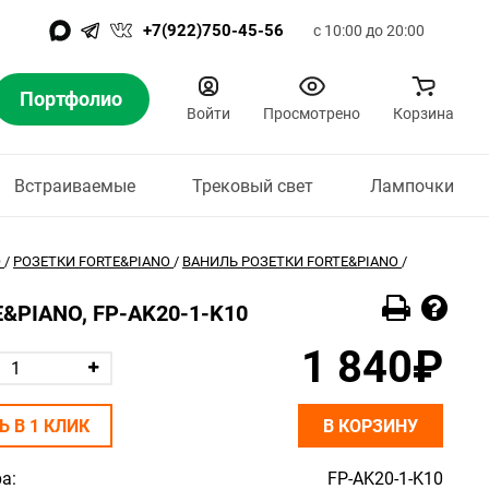
+7(922)750-45-56
с 10:00 до 20:00
Портфолио
Войти
Просмотрено
Корзина
Встраиваемые
Трековый свет
Лампочки
O
/
РОЗЕТКИ FORTE&PIANO
/
ВАНИЛЬ РОЗЕТКИ FORTE&PIANO
/
E&PIANO, FP-AK20-1-K10
1 840₽
Ь В 1 КЛИК
В КОРЗИНУ
а:
FP-AK20-1-K10