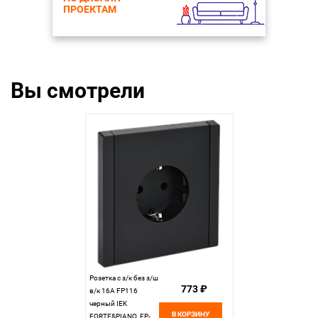
ПРОЕКТАМ
Вы смотрели
Розетка с з/к без з/ш
773 ₽
в/к 16А FP116
черный IEK
В КОРЗИНУ
FORTE&PIANO, FP-