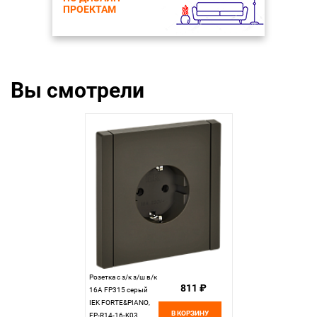
ПРОЕКТАМ
Вы смотрели
Розетка с з/к з/ш в/к
811 ₽
16А FP315 серый
IEK FORTE&PIANO,
В КОРЗИНУ
FP-R14-16-K03