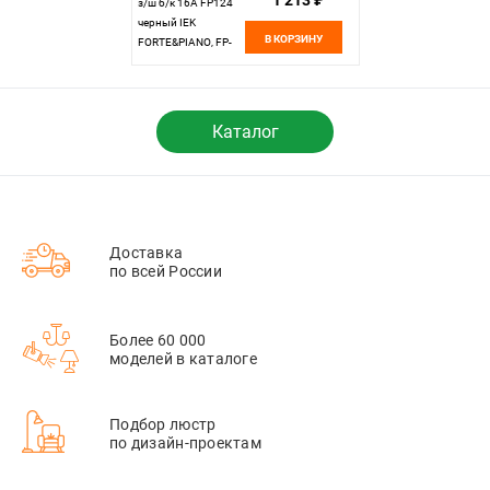
1 213 ₽
з/ш б/к 16А FP124
черный IEK
В КОРЗИНУ
FORTE&PIANO, FP-
R21-16-1-K02
Каталог
Доставка
по всей России
Более 60 000
моделей в каталоге
Подбор люстр
по дизайн-проектам