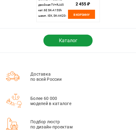
2 455 ₽
двойная TV+RJ45
кат.6E SK-A15Sh
В КОРЗИНУ
шамп. IEK, SK-AK20-
2-K37
Каталог
Доставка
по всей России
Более 60 000
моделей в каталоге
Подбор люстр
по дизайн-проектам