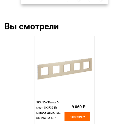
Вы смотрели
SKANDY Рамка 5-
9 069 ₽
мест. SK-F35Sh
металл шамп. IEK,
В КОРЗИНУ
SK-M52-M-K37