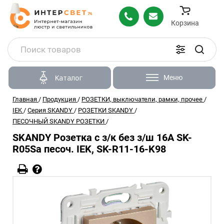
Корзина
Меню
Каталог
Главная
/
Продукция
/
РОЗЕТКИ, выключатели, рамки, прочее
/
IEK
/
Серия SKANDY
/
РОЗЕТКИ SKANDY
/
ПЕСОЧНЫЙ SKANDY РОЗЕТКИ
/
SKANDY Розетка с з/к без з/ш 16А SK-
R05Sa песоч. IEK, SK-R11-16-K98