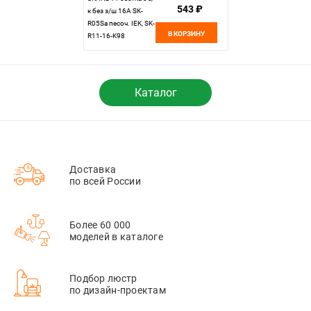
543 ₽
к без з/ш 16А SK-
R05Sa песоч. IEK, SK-
В КОРЗИНУ
R11-16-K98
Каталог
Доставка
по всей России
Более 60 000
моделей в каталоге
Подбор люстр
по дизайн-проектам