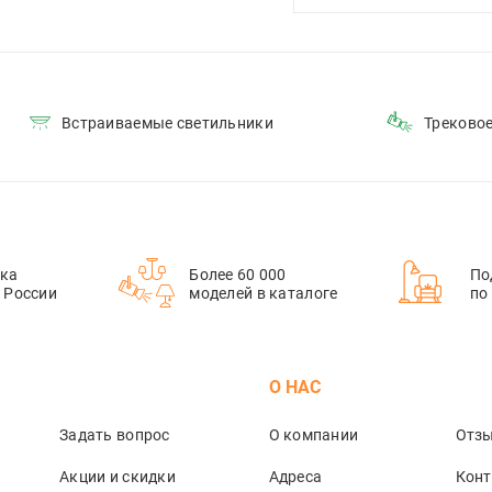
Встраиваемые светильники
Треково
ка
Более 60 000
По
й России
моделей в каталоге
по
М
О НАС
Задать вопрос
О компании
Отз
Акции и скидки
Адреса
Кон