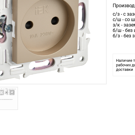
Производ
с/з - с з
с/ш - со 
з/к - заз
б/ш - без
б/з - без
Наличие т
рабочих д
доставки