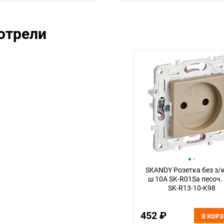
отрели
SKANDY Розетка без з/к
ш 10А SK-R01Sa песоч. 
SK-R13-10-K98
452 ₽
В КОР