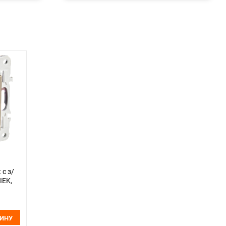
 с з/
IEK,
ЗИНУ