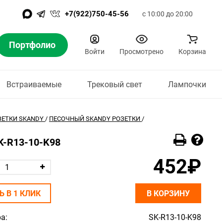
+7(922)750-45-56
с 10:00 до 20:00
Портфолио
Войти
Просмотрено
Корзина
Встраиваемые
Трековый свет
Лампочки
ЗЕТКИ SKANDY
/
ПЕСОЧНЫЙ SKANDY РОЗЕТКИ
/
SK-R13-10-K98
452₽
Ь В 1 КЛИК
В КОРЗИНУ
а:
SK-R13-10-K98