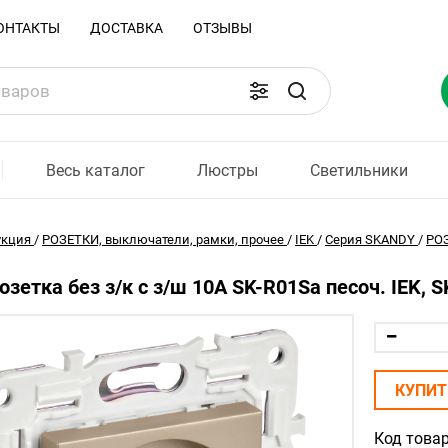
ОНТАКТЫ
ДОСТАВКА
ОТЗЫВЫ
Весь каталог
Люстры
Светильники
укция
/
РОЗЕТКИ, выключатели, рамки, прочее
/
IEK
/
Серия SKANDY
/
РО
зетка без з/к с з/ш 10А SK-R01Sa песоч. IEK, 
КУПИТ
Код товар