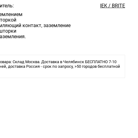
итель:
IEK / BRITE
аземлением
шторкой
емляющий контакт, заземление
 шторки
 заземления.
овара: Склад Москва. Доставка в Челябинск БЕСПЛАТНО 7-10
ней, доставка Россия - срок по запросу, >50 городов бесплатной