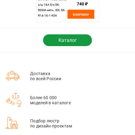
740 ₽
к/ш 16А б/к SK-
R06M мятн. IEK, SK-
В КОРЗИНУ
R14-16-1-K06
Каталог
Доставка
по всей России
Более 60 000
моделей в каталоге
Подбор люстр
по дизайн-проектам