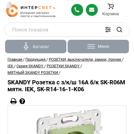
Корзина
Меню
Каталог
Главная
/
Продукция
/
РОЗЕТКИ, выключатели, рамки, прочее
/
IEK
/
Серия SKANDY
/
РОЗЕТКИ SKANDY
/
МЯТНЫЙ SKANDY РОЗЕТКИ
/
SKANDY Розетка с з/к/ш 16А б/к SK-R06M
мятн. IEK, SK-R14-16-1-K06