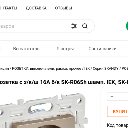
ОНТАКТЫ
ДОСТАВКА
ОТЗЫВЫ
Весь каталог
Люстры
Светильники
укция
/
РОЗЕТКИ, выключатели, рамки, прочее
/
IEK
/
Серия SKANDY
/
РО
зетка с з/к/ш 16А б/к SK-R06Sh шамп. IEK, SK
КУПИТ
Код товар