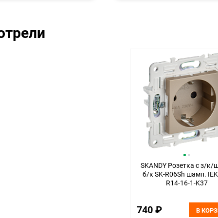
отрели
SKANDY Розетка с з/к/
б/к SK-R06Sh шамп. IEK
R14-16-1-K37
740 ₽
В КОР