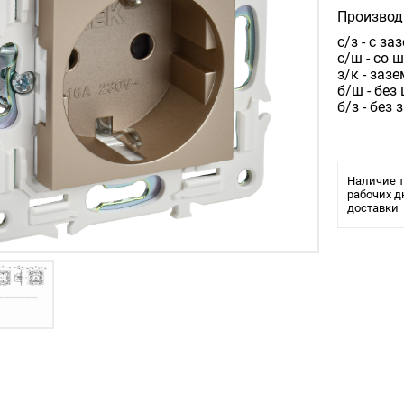
Производ
с/з - с з
с/ш - со 
з/к - заз
б/ш - без
б/з - без
Наличие т
рабочих д
доставки