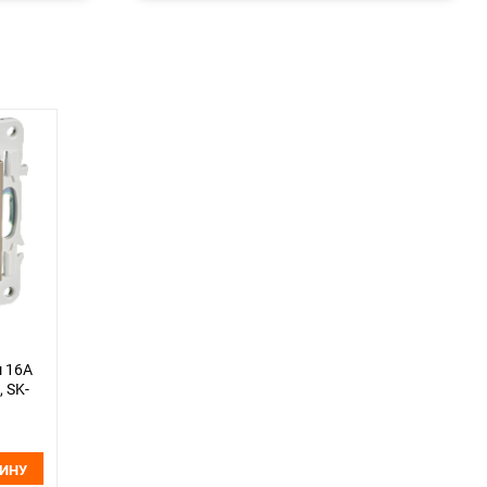
ш 16А
, SK-
ЗИНУ