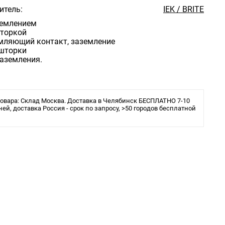
итель:
IEK / BRITE
аземлением
шторкой
емляющий контакт, заземление
 шторки
 заземления.
овара: Склад Москва. Доставка в Челябинск БЕСПЛАТНО 7-10
ней, доставка Россия - срок по запросу, >50 городов бесплатной