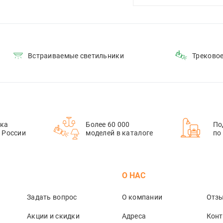
Встраиваемые светильники
Треково
ка
Более 60 000
По
й России
моделей в каталоге
по
М
О НАС
Задать вопрос
О компании
Отз
Акции и скидки
Адреса
Кон