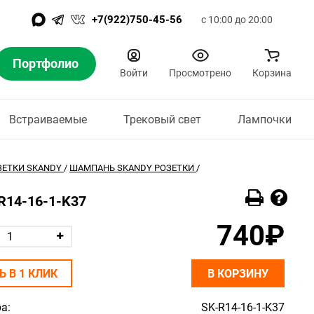
+7(922)750-45-56
с 10:00 до 20:00
Портфолио
Войти
Просмотрено
Корзина
Встраиваемые
Трековый свет
Лампочки
ЗЕТКИ SKANDY
/
ШАМПАНЬ SKANDY РОЗЕТКИ
/
-R14-16-1-K37
740₽
Ь В 1 КЛИК
В КОРЗИНУ
а:
SK-R14-16-1-K37