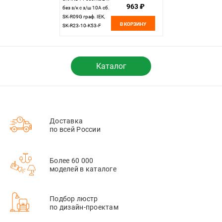
963 ₽
без з/к с з/ш 10А сб.
SK-R09G граф. IEK,
В КОРЗИНУ
SK-R23-10-K53-F
Каталог
Доставка
по всей России
Более 60 000
моделей в каталоге
Подбор люстр
по дизайн-проектам