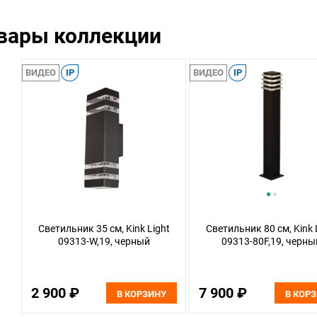
овары коллекции
ВИДЕО
IP
ВИДЕО
IP
Светильник 35 см, Kink Light
Светильник 80 см, Kink 
09313-W,19, черный
09313-80F,19, черны
2 900 ₽
7 900 ₽
В КОРЗИНУ
В КОР