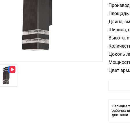
Производ
Площадь 
Длина, см
Ширина, 
Высота, m
Количест
Цоколь л
Мощность
Цвет арм
Материал
Стиль:
Влагозащ
Лампочки
Наличие т
Тип свети
рабочих д
доставки