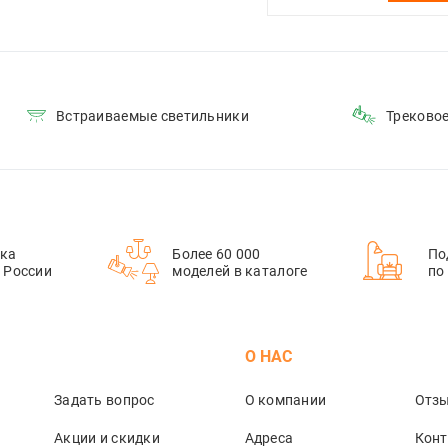
Встраиваемые светильники
Треково
ка
Более 60 000
По
й России
моделей в каталоге
по
М
О НАС
Задать вопрос
О компании
Отз
Акции и скидки
Адреса
Кон