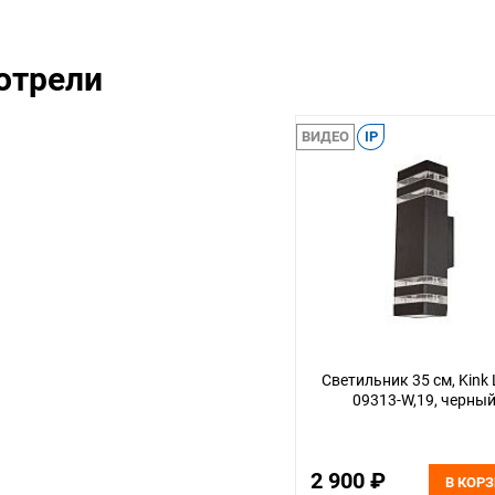
отрели
ВИДЕО
IP
Светильник 35 см, Kink 
09313-W,19, черны
2 900 ₽
В КОР