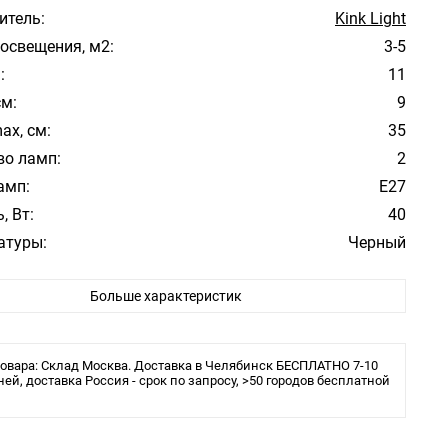
итель:
Kink Light
освещения, м2:
3-5
:
11
см:
9
ax, см:
35
во ламп:
2
амп:
Е27
, Вт:
40
атуры:
Черный
 плафона/абажура:
Акрил
Больше характеристик
Модерн
ита:
IP54
 в комплекте:
Нет
овара: Склад Москва. Доставка в Челябинск БЕСПЛАТНО 7-10
льника:
ней, доставка Россия - срок по запросу, >50 городов бесплатной
Для улицы