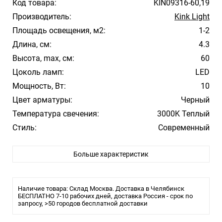
Код товара:
KIN09316-60,19
Производитель:
Kink Light
Площадь освещения, м2:
1-2
Длина, см:
4.3
Высота, max, см:
60
Цоколь ламп:
LED
Мощность, Вт:
10
Цвет арматуры:
Черный
Температура свечения:
3000K Теплый
Стиль:
Современный
Влагозащита:
IP54
Больше характеристик
Лампочки в комплекте:
Да
Тип светильника:
Для улицы
Наличие товара: Склад Москва. Доставка в Челябинск
БЕСПЛАТНО 7-10 рабочих дней, доставка Россия - срок по
запросу, >50 городов бесплатной доставки