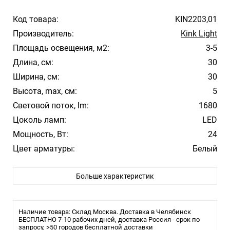
Код товара:
KIN2203,01
Производитель:
Kink Light
Площадь освещения, м2:
3-5
Длина, см:
30
Ширина, см:
30
Высота, max, см:
5
Световой поток, lm:
1680
Цоколь ламп:
LED
Мощность, Вт:
24
Цвет арматуры:
Белый
Цвет плафона/абажура:
Белый
Больше характеристик
Температура свечения:
4000K Дневной
Стиль:
Модерн
Помещение:
Большой зал, Гостиная, Кухня, Спальня
Наличие товара: Склад Москва. Доставка в Челябинск
Влагозащита:
БЕСПЛАТНО 7-10 рабочих дней, доставка Россия - срок по
IP20
запросу, >50 городов бесплатной доставки