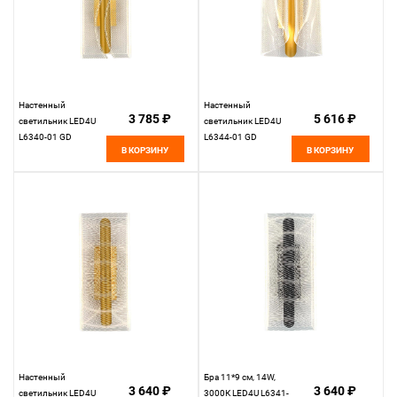
Настенный
Настенный
3 785 ₽
5 616 ₽
светильник LED4U
светильник LED4U
L6340-01 GD
L6344-01 GD
В КОРЗИНУ
В КОРЗИНУ
Настенный
Бра 11*9 см, 14W,
3 640 ₽
3 640 ₽
светильник LED4U
3000К LED4U L6341-