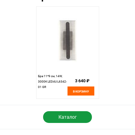
Бра 11*9 см, 14W,
3 640 ₽
3000К LED4U L6342-
01 GR
В КОРЗИНУ
Каталог