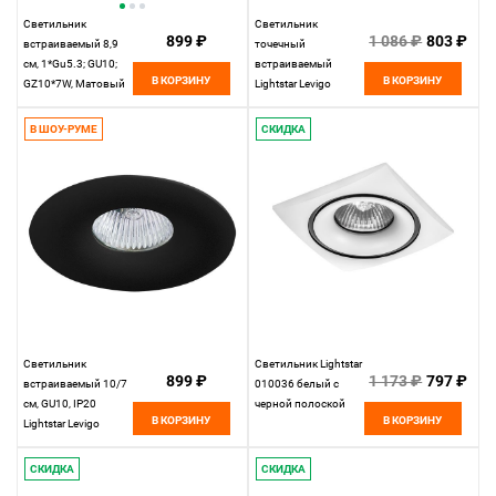
Светильник
Светильник
899 ₽
1 086 ₽
803 ₽
встраиваемый 8,9
точечный
см, 1*Gu5.3; GU10;
встраиваемый
В КОРЗИНУ
В КОРЗИНУ
GZ10*7W, Матовый
Lightstar Levigo
Белый Lightstar
010037, 68*68 мм,
Levigo 010020
черный
В ШОУ-РУМЕ
СКИДКА
Светильник
Светильник Lightstar
899 ₽
1 173 ₽
797 ₽
встраиваемый 10/7
010036 белый с
см, GU10, IP20
черной полоской
В КОРЗИНУ
В КОРЗИНУ
Lightstar Levigo
010017, черный
СКИДКА
СКИДКА