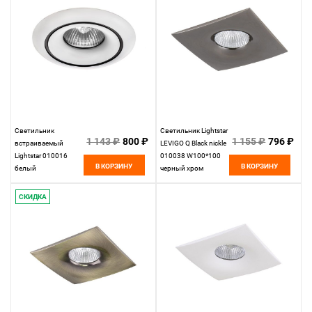
Светильник
Светильник Lightstar
1 143 ₽
800 ₽
1 155 ₽
796 ₽
встраиваемый
LEVIGO Q Black nickle
Lightstar 010016
010038 W100*100
В КОРЗИНУ
В КОРЗИНУ
белый
черный хром
СКИДКА