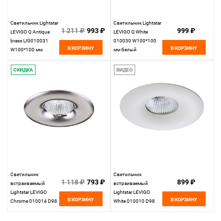
Светильник Lightstar
Светильник Lightstar
1 211 ₽
993 ₽
999 ₽
LEVIGO Q Antique
LEVIGO Q White
brass LIG010031
010030 W100*100
В КОРЗИНУ
В КОРЗИНУ
W100*100 мм
мм белый
зел.бронза
СКИДКА
ВИДЕО
Светильник
Светильник
1 118 ₽
793 ₽
899 ₽
встраиваемый
встраиваемый
Lightstar LEVIGO
Lightstar LEVIGO
В КОРЗИНУ
В КОРЗИНУ
Chrome 010014 D98
White 010010 D98
мм хром
мм Белый