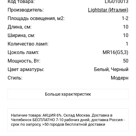
Код товара:
LIG010013
Производитель:
Lightstar (Италия)
Площадь освещения, м2:
1-2
Длина, см:
10
Ширина, см:
10
Количество ламп:
1
Цоколь ламп:
MR16(G5,3)
Мощность, Вт:
50
Цвет арматуры:
Белый, Черный
Стиль:
Модерн
Помещение:
Большой зал, Гостиная, Кухня, Спальня
Больше характеристик
Влагозащита:
IP20
Тип крепления:
Врезное отверстие
Тип лампы:
Светодиодная
Наличие товара: АКЦИЯ 6%. Склад Москва. Доставка в
Лампочки в комплекте:
Челябинск БЕСПЛАТНО 7-10 рабочих дней, доставка Россия -
Нет
срок по запросу, >50 городов бесплатной доставки
Тип светильника:
Встраиваемый светильник