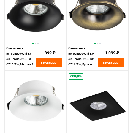
Светильник
Светильник
899 ₽
1 099 ₽
встраиваемый 8,9
встраиваемый 8,9
см, 1*Gu5.3; GU10;
см, 1*Gu5.3; GU10;
В КОРЗИНУ
В КОРЗИНУ
GZ10*7W, Матовый
GZ10*7W, Бронза
Черный Lightstar
Lightstar Levigo
Levigo 010027
010021
СКИДКА