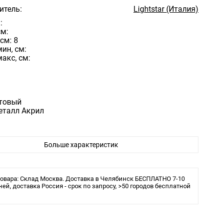
итель:
Lightstar (Италия)
:
см:
см: 8
ин, см:
акс, см:
товый
талл Акрил
Больше характеристик
овара: Склад Москва. Доставка в Челябинск БЕСПЛАТНО 7-10
ней, доставка Россия - срок по запросу, >50 городов бесплатной