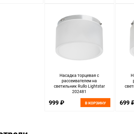
Насадка торцевая с
Н
рассеивателем на
светильник Rullo Lightstar
свет
202481
999 ₽
699 
В КОРЗИНУ