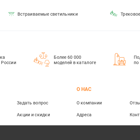
Встраиваемые светильники
Треково
ка
Более 60 000
По
й России
моделей в каталоге
по
М
О НАС
Задать вопрос
О компании
Отз
Акции и скидки
Адреса
Кон