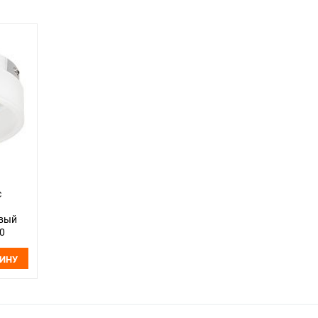
с
овый
80
ЗИНУ