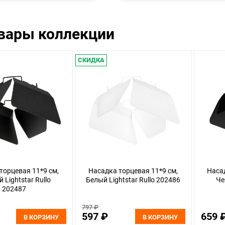
овары коллекции
СКИДКА
торцевая 11*9 см,
Насадка торцевая 11*9 см,
Насад
 Lightstar Rullo
Белый Lightstar Rullo 202486
Че
202487
797 ₽
597 ₽
659 
В КОРЗИНУ
В КОРЗИНУ