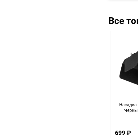
Все т
Насадка 
Черный
699 ₽