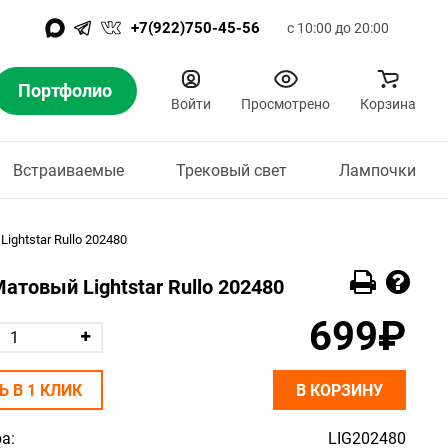
+7(922)750-45-56
с 10:00 до 20:00
Портфолио
Войти
Просмотрено
Корзина
Встраиваемые
Трековый свет
Лампочки
ghtstar Rullo 202480
атовый Lightstar Rullo 202480
699₽
Ь В 1 КЛИК
В КОРЗИНУ
а:
LIG202480