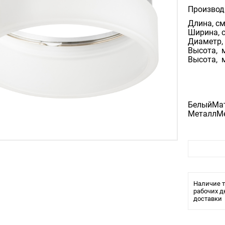
Производ
Длина, см
Ширина, 
Диаметр, 
Высота, м
Высота, м
БелыйМа
МеталлМе
6,27,5
11
Наличие т
рабочих д
доставки