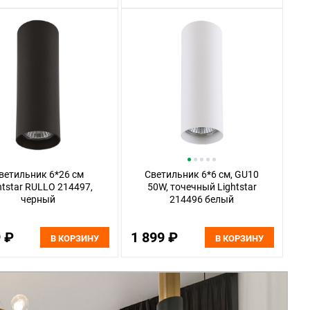
ветильник 6*26 см
Светильник 6*6 см, GU10
htstar RULLO 214497,
50W, точечный Lightstar
черный
214496 белый
9 ₽
1 899 ₽
В КОРЗИНУ
В КОРЗИНУ