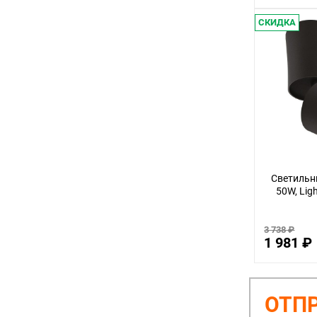
СКИДКА
Светильни
50W, Ligh
3 738 ₽
1 981 ₽
ОТПР