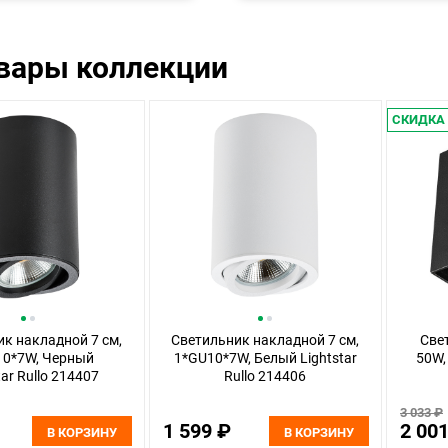
овары коллекции
СКИДКА
к накладной 7 см,
Светильник накладной 7 см,
Све
10*7W, Черный
1*GU10*7W, Белый Lightstar
50W,
tar Rullo 214407
Rullo 214406
3 033 ₽
1 599 ₽
2 00
В КОРЗИНУ
В КОРЗИНУ