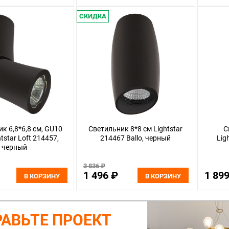
СКИДКА
к 6,8*6,8 см, GU10
Светильник 8*8 см Lightstar
С
tstar Loft 214457,
214467 Ballo, черный
Lig
черный
3 836 ₽
1 496 ₽
1 89
В КОРЗИНУ
В КОРЗИНУ
АВЬТЕ ПРОЕКТ