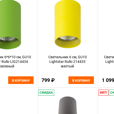
к 6*6*10 см, GU10
Светильник 6 см, GU10
Свети
r Rullo LIG214434
Lightstar Rullo 214433
Ligh
зеленый
желтый
799 ₽
1 09
В КОРЗИНУ
В КОРЗИНУ
СКИДКА
ХИТ!
С