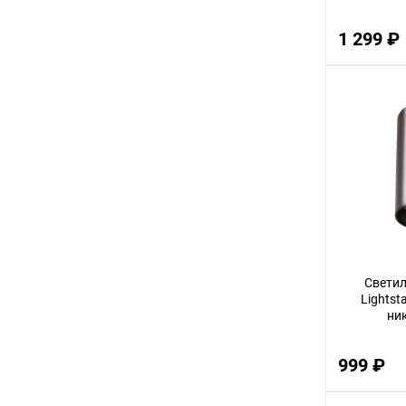
1 299 ₽
Светил
Lightst
ни
999 ₽