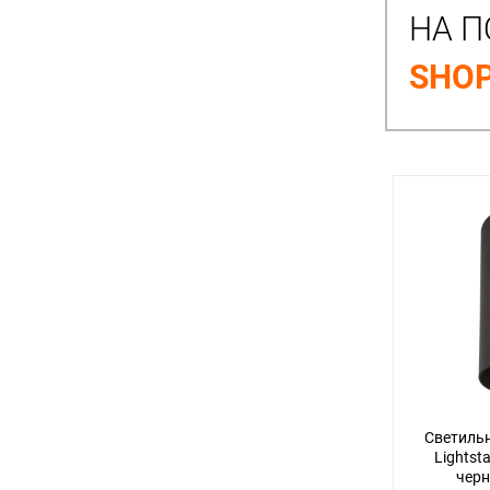
НА П
SHOP
Светильн
Lightst
черн