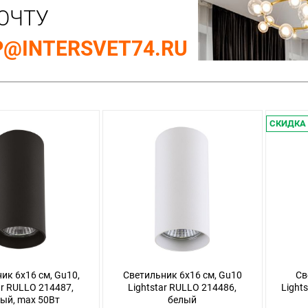
ОЧТУ
@INTERSVET74.RU
СКИДКА
ик 6x16 см, Gu10,
Светильник 6x16 см, Gu10
Св
ar RULLO 214487,
Lightstar RULLO 214486,
Light
ый, max 50Вт
белый