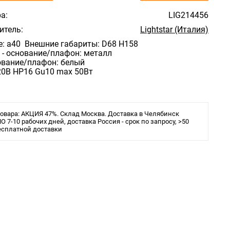
а:
LIG214456
итель:
Lightstar (Италия)
е: a40 Внешние габариты: D68 H158
 - основание/плафон: металл
ование/плафон: белый
20В HP16 Gu10 max 50Вт
овара: АКЦИЯ 47%. Склад Москва. Доставка в Челябинск
 7-10 рабочих дней, доставка Россия - срок по запросу, >50
есплатной доставки