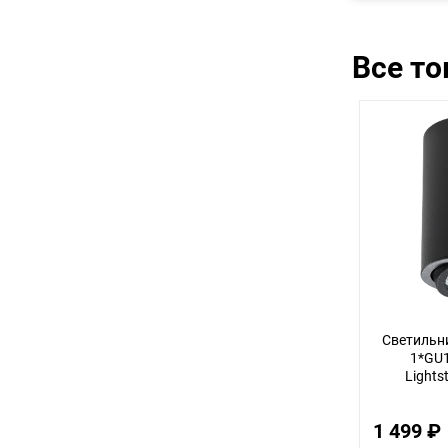
Все т
Светильни
1*GU
Lights
1 499 ₽