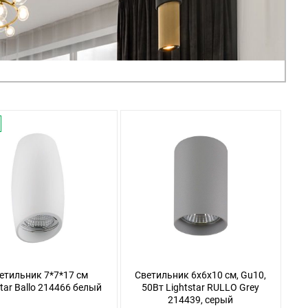
етильник 7*7*17 см
Светильник 6x6x10 см, Gu10,
star Ballo 214466 белый
50Вт Lightstar RULLO Grey
214439, серый