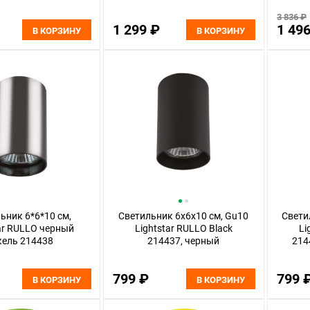
3 836 ₽
1 299 ₽
1 49
В КОРЗИНУ
В КОРЗИНУ
ьник 6*6*10 см,
Светильник 6x6x10 см, Gu10
Свети
ar RULLO черный
Lightstar RULLO Black
Li
кель 214438
214437, черный
214
799 ₽
799 
В КОРЗИНУ
В КОРЗИНУ