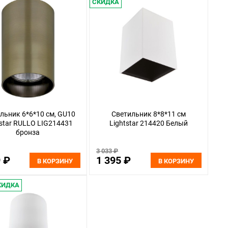
СКИДКА
льник 6*6*10 см, GU10
Светильник 8*8*11 см
tstar RULLO LIG214431
Lightstar 214420 Белый
бронза
3 033 ₽
9 ₽
1 395 ₽
В КОРЗИНУ
В КОРЗИНУ
КИДКА