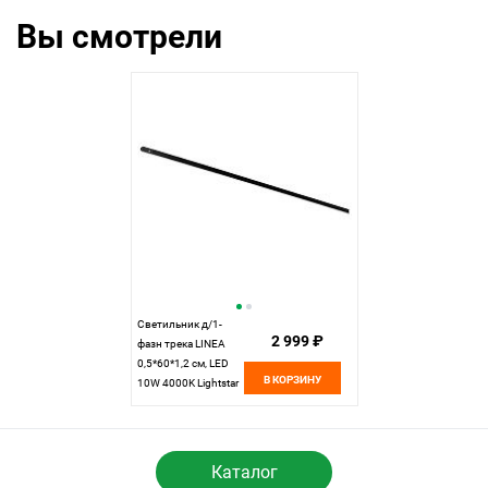
Вы смотрели
Светильник д/1-
2 999 ₽
фазн трека LINEA
0,5*60*1,2 см, LED
В КОРЗИНУ
10W 4000K Lightstar
Linea 256647
черный
Каталог