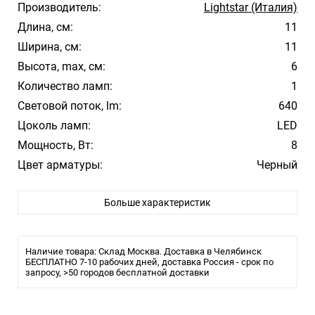
Производитель:
Lightstar (Италия)
Длина, см:
11
Ширина, см:
11
Высота, max, см:
6
Количество ламп:
1
Световой поток, lm:
640
Цоколь ламп:
LED
Мощность, Вт:
8
Цвет арматуры:
Черный
Цвет плафона/абажура:
Белый
Больше характеристик
Материал плафона/абажура:
Пластик
Температура свечения:
4000K Дневной
Стиль:
Модерн
Наличие товара: Склад Москва. Доставка в Челябинск
Помещение:
БЕСПЛАТНО 7-10 рабочих дней, доставка Россия - срок по
Загородный дом, Улица
запросу, >50 городов бесплатной доставки
Влагозащита:
IP65
Тип лампы:
Светодиодная