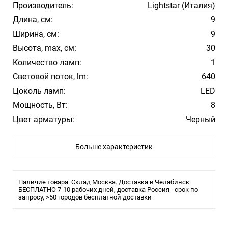
Производитель:
Lightstar (Италия)
Длина, см:
9
Ширина, см:
9
Высота, max, см:
30
Количество ламп:
1
Световой поток, lm:
640
Цоколь ламп:
LED
Мощность, Вт:
8
Цвет арматуры:
Черный
Цвет плафона/абажура:
Черный
Больше характеристик
Материал плафона/абажура:
Металл
Температура свечения:
3000K Теплый
Стиль:
Модерн
Наличие товара: Склад Москва. Доставка в Челябинск
Помещение:
БЕСПЛАТНО 7-10 рабочих дней, доставка Россия - срок по
Улица
запросу, >50 городов бесплатной доставки
Влагозащита:
IP54
Тип лампы:
Светодиодная