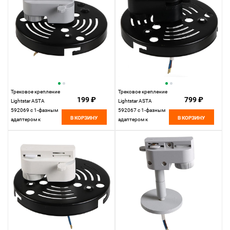
Трековое крепление
Трековое крепление
199 ₽
799 ₽
Lightstar ASTA
Lightstar ASTA
592069 с 1-фазным
592067 с 1-фазным
В КОРЗИНУ
В КОРЗИНУ
адаптером к
адаптером к
21383х/21483х
21383х/21483х
СЕРЫЙ, шт
ЧЕРНЫЙ, шт