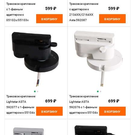
Трековое крепление
Трековое крепление
599 ₽
599 ₽
с 1-фазным
с адаптером к
адаптером к
2134XX//2164XX
В КОРЗИНУ
В КОРЗИНУ
05102x/05103x
Asta 592087
4,3*6,5 см, Белый
Lightstar Asta 592026
Трековое крепление
Трековое крепление
699 ₽
699 ₽
Lightstar ASTA
Lightstar ASTA
592077 с 1-фазным
592076 с 1-фазным
В КОРЗИНУ
В КОРЗИНУ
адаптером к 05104x
адаптером к 05104x
IP65 ЧЕРНЫЙ, шт
IP65 БЕЛЫЙ, шт