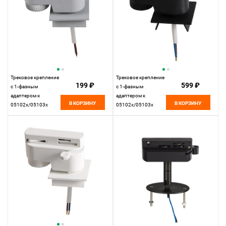
Трековое крепление
Трековое крепление
199 ₽
599 ₽
с 1-фазным
с 1-фазным
адаптером к
адаптером к
В КОРЗИНУ
В КОРЗИНУ
05102x/05103x
05102x/05103x
4,3*6,5 см, Серый
4,3*6,5 см, Черный
Lightstar Asta 592029
Lightstar Asta 592027