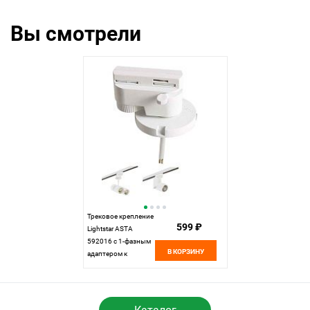
Вы смотрели
Трековое крепление
599 ₽
Lightstar ASTA
592016 с 1-фазным
В КОРЗИНУ
адаптером к
05101xIP65/21444x
БЕЛЫЙ, шт