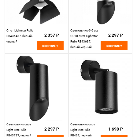
Спот Lightstar Rullo
Светильник 6*6 см,
2 357 ₽
2 297 ₽
RB436437, белый-
GU10 50W, Lightstar
черный
Rullo RB43637,
В КОРЗИНУ
В КОРЗИНУ
белый-черный
Светильник спот
Светильник спот
2 297 ₽
1 698 ₽
Light Star Rullo
Light Star Rullo
RB43737, черный
RB437, черный