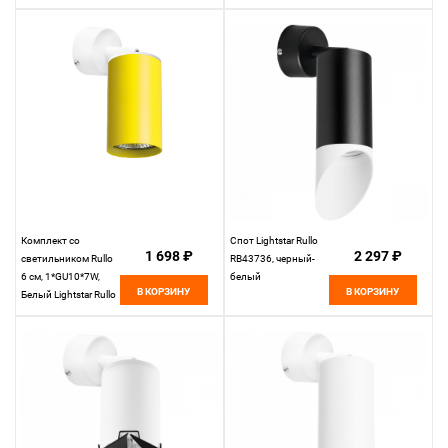
RB43336
RB43333
Комплект со
Спот Lightstar Rullo
1 698 ₽
2 297 ₽
светильником Rullo
RB43736, черный-
6 см, 1*GU10*7W,
белый
В КОРЗИНУ
В КОРЗИНУ
Белый Lightstar Rullo
RB433