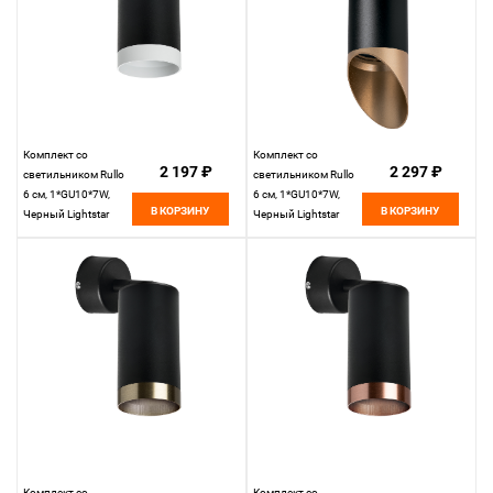
Комплект со
Комплект со
2 197 ₽
2 297 ₽
светильником Rullo
светильником Rullo
6 см, 1*GU10*7W,
6 см, 1*GU10*7W,
В КОРЗИНУ
В КОРЗИНУ
Черный Lightstar
Черный Lightstar
Rullo RB4373436
Rullo RB437140
Комплект со
Комплект со