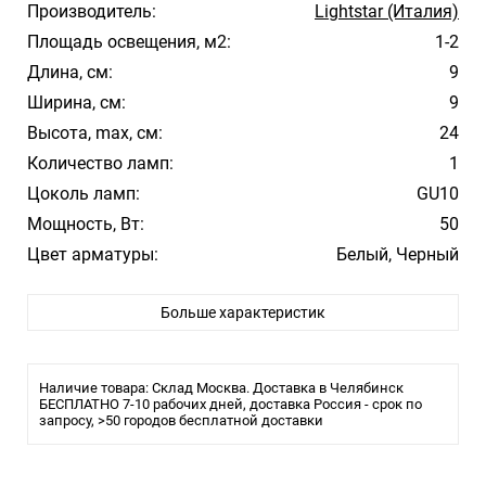
Производитель:
Lightstar (Италия)
Площадь освещения, м2:
1-2
Длина, см:
9
Ширина, см:
9
Высота, max, см:
24
Количество ламп:
1
Цоколь ламп:
GU10
Мощность, Вт:
50
Цвет арматуры:
Белый, Черный
Стиль:
Hi-Tech
Больше характеристик
Помещение:
Большой зал, Гостиная, Кухня, Спальня
Влагозащита:
IP20
Тип крепления:
Планка
Наличие товара: Склад Москва. Доставка в Челябинск
Тип лампы:
БЕСПЛАТНО 7-10 рабочих дней, доставка Россия - срок по
Светодиодная
запросу, >50 городов бесплатной доставки
Лампочки в комплекте:
Нет
Тип светильника:
Светильник спот