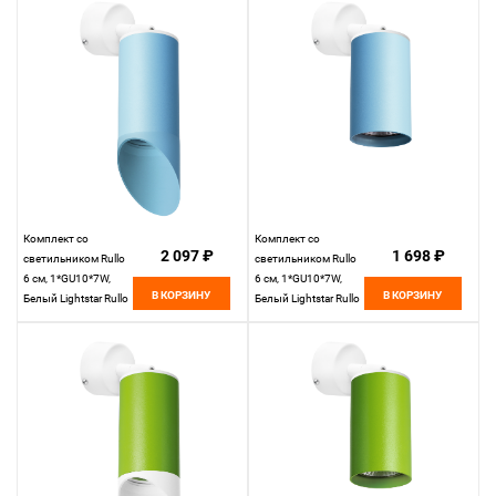
Комплект со
Комплект со
2 097 ₽
1 698 ₽
светильником Rullo
светильником Rullo
6 см, 1*GU10*7W,
6 см, 1*GU10*7W,
В КОРЗИНУ
В КОРЗИНУ
Белый Lightstar Rullo
Белый Lightstar Rullo
RB43535
RB435