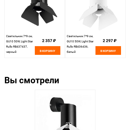
Светильник 7*9 см,
Светильник 7*9 см,
2 357 ₽
2 297 ₽
GU10 50W, Light Star
GU10 50W, Light Star
Rullo RB437437,
Rullo RB436436,
В КОРЗИНУ
В КОРЗИНУ
черный
белый
Вы смотрели