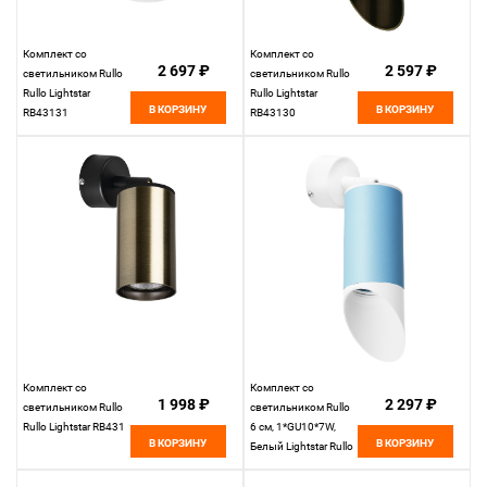
Комплект со
Комплект со
2 697 ₽
2 597 ₽
светильником Rullo
светильником Rullo
Rullo Lightstar
Rullo Lightstar
В КОРЗИНУ
В КОРЗИНУ
RB43131
RB43130
Комплект со
Комплект со
1 998 ₽
2 297 ₽
светильником Rullo
светильником Rullo
Rullo Lightstar RB431
6 см, 1*GU10*7W,
В КОРЗИНУ
В КОРЗИНУ
Белый Lightstar Rullo
RB43536