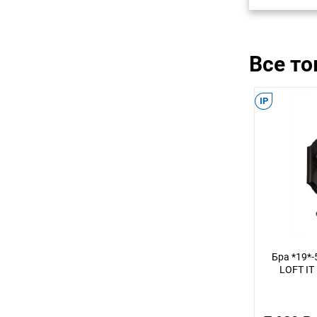
Все т
IP
Бра *19*-
LOFT IT