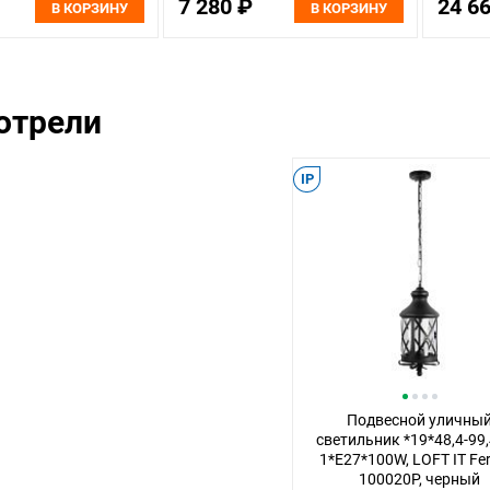
7 280 ₽
24 6
В КОРЗИНУ
В КОРЗИНУ
отрели
IP
Подвесной уличны
светильник *19*48,4-99,
1*E27*100W, LOFT IT Fe
100020P, черный