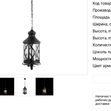
Код товар
Производ
Площадь 
Ширина, 
Высота, m
Высота, m
Количест
Цоколь л
Мощность
Цвет арм
Цвет пла
Материал
Влагозащ
Тип крепл
Наличие т
рабочих д
доставки