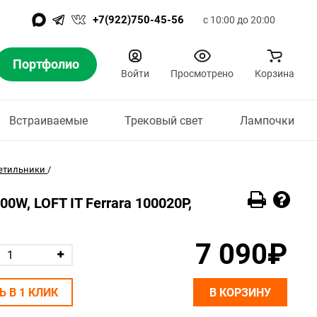
+7(922)750-45-56
с 10:00 до 20:00
Портфолио
Войти
Просмотрено
Корзина
Встраиваемые
Трековый свет
Лампочки
етильники
/
0W, LOFT IT Ferrara 100020P,
7 090₽
Ь В 1 КЛИК
В КОРЗИНУ