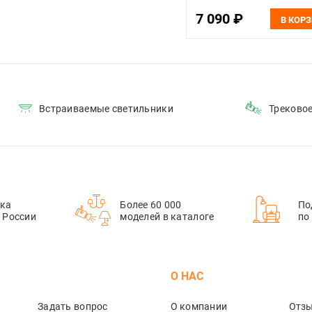
7 090 ₽
В КОР
Встраиваемые светильники
Треково
ка
Более 60 000
По
й России
моделей в каталоге
по
М
О НАС
Задать вопрос
О компании
Отз