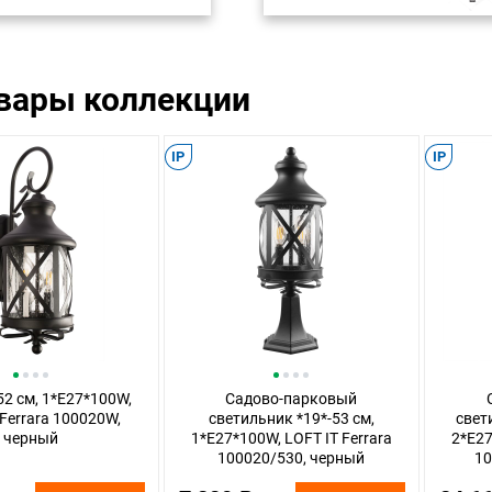
овары коллекции
IP
IP
52 см, 1*E27*100W,
Садово-парковый
 Ferrara 100020W,
светильник *19*-53 см,
свет
черный
1*E27*100W, LOFT IT Ferrara
2*E27
100020/530, черный
10