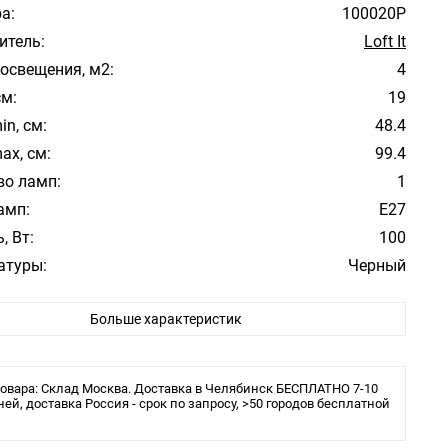
а:
100020P
итель:
Loft It
освещения, м2:
4
см:
19
in, см:
48.4
ax, см:
99.4
во ламп:
1
амп:
E27
, Вт:
100
атуры:
Черный
фона/абажура:
Черный
Больше характеристик
 плафона/абажура:
Стекло
ита:
IP44
ения:
Монтажная пластина
овара: Склад Москва. Доставка в Челябинск БЕСПЛАТНО 7-10
ней, доставка Россия - срок по запросу, >50 городов бесплатной