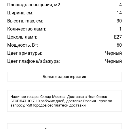
Площадь освещения, м2:
4
Ширина, см:
14
Высота, max, см:
30
Количество ламп:
1
Цоколь ламп:
E27
Мощность, Вт:
60
Цвет арматуры:
Черный
Цвет плафона/абажура:
Черный
Материал плафона/абажура:
Металл
Больше характеристик
Влагозащита:
20
Тип крепления:
Монтажная пластина
Тип лампы:
накаливания или LED
Наличие товара: Склад Москва. Доставка в Челябинск
Артикул LOFT2106W
БЕСПЛАТНО 7-10 рабочих дней, доставка Россия - срок по
запросу, >50 городов бесплатной доставки
Цвет арматуры Матовый чёрный
Страна Испания
Высота 300мм
Диаметр 140мм
Тип цоколя E27