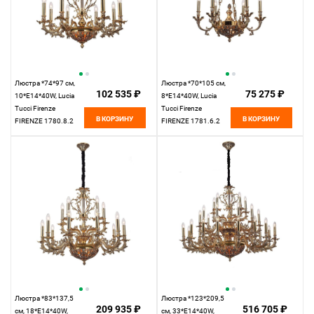
Люстра *74*97 см,
Люстра *70*105 см,
102 535 ₽
75 275 ₽
10*E14*40W, Lucia
8*E14*40W, Lucia
Tucci Firenze
Tucci Firenze
В КОРЗИНУ
В КОРЗИНУ
FIRENZE 1780.8.2
FIRENZE 1781.6.2
antique gold,
antique gold,
золотой
золотой
Люстра *83*137,5
Люстра *123*209,5
209 935 ₽
516 705 ₽
см, 18*E14*40W,
см, 33*E14*40W,