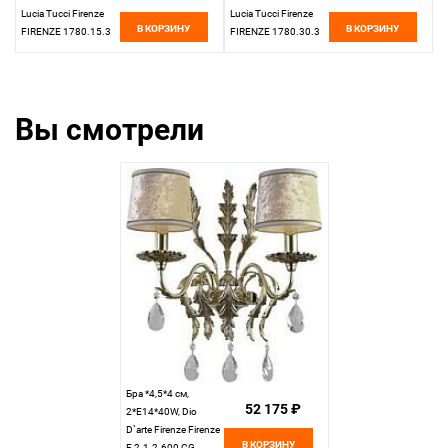
Lucia Tucci Firenze
Lucia Tucci Firenze
В КОРЗИНУ
В КОРЗИНУ
FIRENZE 1780.15.3
FIRENZE 1780.30.3
antique gold,
antique gold,
золотой
золотой
Вы смотрели
Бра *4,5*4 см,
52 175 ₽
2*E14*40W, Dio
D`arte Firenze Firenze
В КОРЗИНУ
E 2.1.2.600 CG,