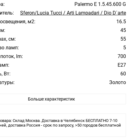
а:
Palermo E 1.5.45.600 G
итель:
Sferon/Lucia Tucci / Arti Lampadari / Dio D`arte
освещения, м2:
16.5
см:
45
ax, см:
55
во ламп:
5
поток, lm:
700
амп:
E27
, Вт:
60
атуры:
Золото
фона/абажура:
Прозрачный
Больше характеристик
ита:
IP20
овара: Склад Москва. Доставка в Челябинск БЕСПЛАТНО 7-10
ней, доставка Россия - срок по запросу, >50 городов бесплатной