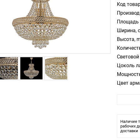
Код товар
Производ
Площадь 
Ширина, 
Высота, m
Количест
Световой 
Цоколь л
Мощность
Цвет арм
Цвет пла
Влагозащ
Наличие т
рабочих д
доставки