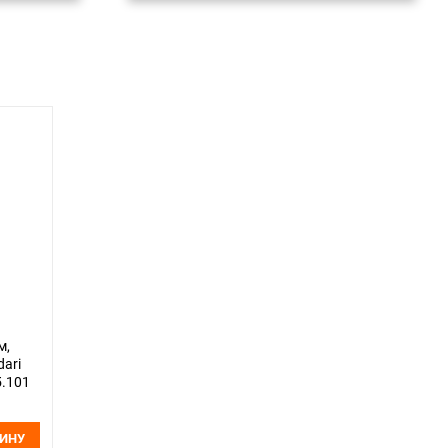
м,
dari
5.101
ЗИНУ