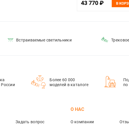
43 770 ₽
В КОР
Встраиваемые светильники
Треково
ка
Более 60 000
По
й России
моделей в каталоге
по
М
О НАС
Задать вопрос
О компании
Отз