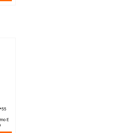
*55
rmo E
о