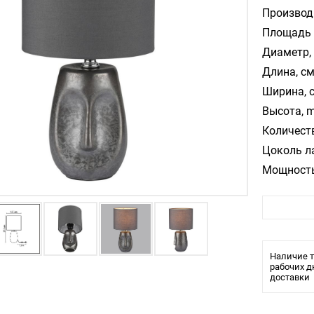
Производ
Площадь 
Диаметр, 
Длина, см
Ширина, 
Высота, m
Количест
Цоколь л
Мощность
Цвет арм
Цвет пла
Материал
Влагозащ
Наличие т
рабочих д
доставки