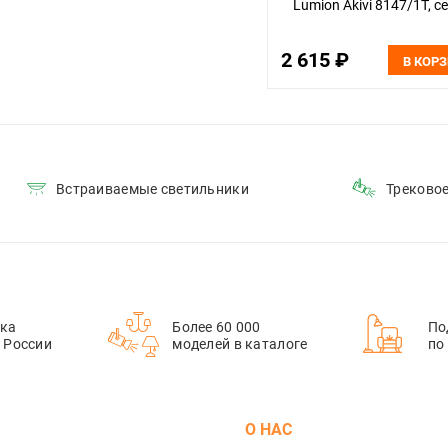
Lumion Akivi 8147/1T, 
2 615 ₽
В КОР
Встраиваемые светильники
Треково
ка
Более 60 000
По
й России
моделей в каталоге
по
М
О НАС