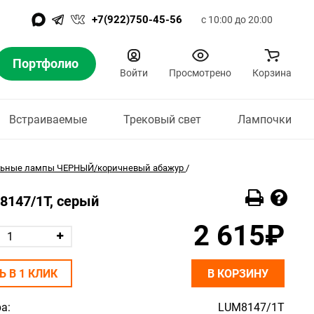
+7(922)750-45-56
с 10:00 до 20:00
Портфолио
Войти
Просмотрено
Корзина
Встраиваемые
Трековый свет
Лампочки
льные лампы ЧЕРНЫЙ/коричневый абажур
/
 8147/1T, серый
2 615₽
Ь В 1 КЛИК
В КОРЗИНУ
а:
LUM8147/1T