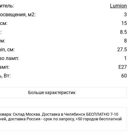
итель:
Lumion
освещения, м2:
3
см:
15
:
8.5
см:
8
in, см:
27.5
во ламп:
1
амп:
E27
, Вт:
60
атуры:
Серый
Больше характеристик
фона/абажура:
Серый
 плафона/абажура:
Текстиль
ита:
IP20
овара: Склад Москва. Доставка в Челябинск БЕСПЛАТНО 7-10
ней, доставка Россия - срок по запросу, >50 городов бесплатной