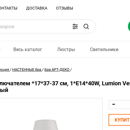
ОНТАКТЫ
ДОСТАВКА
ОТЗЫВЫ
Весь каталог
Люстры
Светильники
укция
/
НАСТЕННЫЕ бра
/
Бра АРТ-ДЕКО
/
лючателем *17*37-37 см, 1*E14*40W, Lumion Ve
тый
КУПИТ