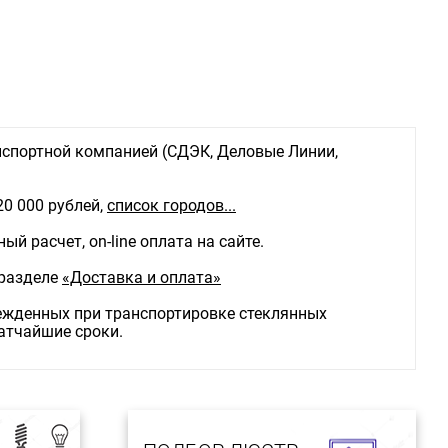
еивания, град:
ельные параметры и особенности:
 (серия): CLASSI
спортной компанией (СДЭК, Деловые Линии,
20 000 рублей,
список городов...
й расчет, on-line оплата на сайте.
 разделе
«Доставка и оплата»
режденных при транспортировке стеклянных
ратчайшие сроки.