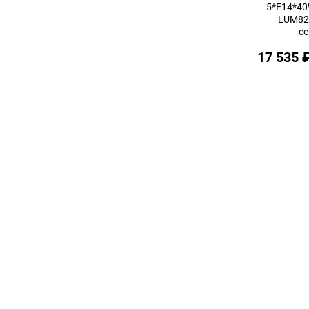
5*E14*40
LUM827
с
17 535 