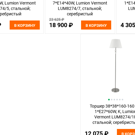
W, Lumion Vermont
7*E14*40W, Lumion Vermont
1*E1
4/5, стальной;
LUM8274/7, стальной;
LUM
еребристый
серебристый
23 625 ₽
₽
18 900 ₽
4 30
В КОРЗИНУ
В КОРЗИНУ
Торшер 38*38*160-160
1*Е27*60W, K, Lumio
Vermont LUM8274/1F
стальной; серебрист
12 075 ₽
В КОР