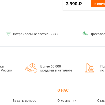
3 990 ₽
В КОР
Встраиваемые светильники
Треково
ка
Более 60 000
По
й России
моделей в каталоге
по
М
О НАС
Задать вопрос
О компании
Отз