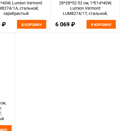
4*40W, Lumion Vermont
28*28*52-52 см, 1*E14*40W,
8274/1A, стальной;
Lumion Vermont
серебристый
LUM8274/1T, стальной;
серебристый
5 ₽
6 069 ₽
В КОРЗИНУ
В КОРЗИНУ
 см,
n
,
ый
ЗИНУ