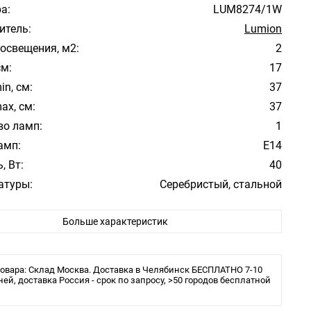
а:
LUM8274/1W
итель:
Lumion
освещения, м2:
2
см:
17
in, см:
37
ax, см:
37
во ламп:
1
амп:
E14
, Вт:
40
атуры:
Серебристый, стальной
фона/абажура:
Белый
Больше характеристик
 плафона/абажура:
Текстиль
ита:
IP20
ения:
Планка
овара: Склад Москва. Доставка в Челябинск БЕСПЛАТНО 7-10
щность, Вт: 40
ней, доставка Россия - срок по запросу, >50 городов бесплатной
ие: 220V
ючателя: выключатель на корпусе