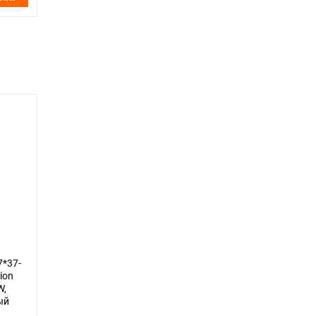
7*37-
ion
W,
ый