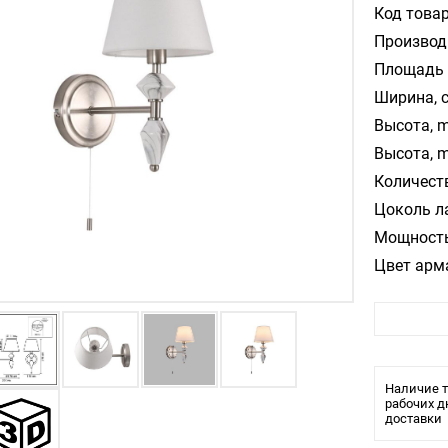
Код товар
Производ
Площадь 
Ширина, 
Высота, m
Высота, m
Количест
Цоколь л
Мощность
Цвет арм
Цвет пла
Материал
Влагозащ
Тип крепл
Наличие т
Общая мо
рабочих д
доставки
Напряжен
Тип выкл