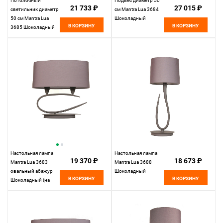
Потолочный
Подвес диаметр 50
21 733 ₽
27 015 ₽
светильник диаметр
см Mantra Lua 3684
50 см Mantra Lua
Шоколадный
В КОРЗИНУ
В КОРЗИНУ
3685 Шоколадный
Настольная лампа
Настольная лампа
19 370 ₽
18 673 ₽
Mantra Lua 3683
Mantra Lua 3688
овальный абажур
Шоколадный
В КОРЗИНУ
В КОРЗИНУ
Шоколадный (на
фото цвет другой)