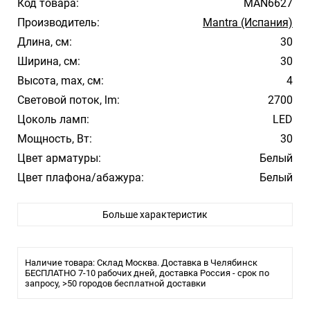
Код товара:
MAN6627
Производитель:
Mantra (Испания)
Длина, см:
30
Ширина, см:
30
Высота, max, см:
4
Световой поток, lm:
2700
Цоколь ламп:
LED
Мощность, Вт:
30
Цвет арматуры:
Белый
Цвет плафона/абажура:
Белый
Материал плафона/абажура:
Акрил
Больше характеристик
Температура свечения:
4000K Дневной
Стиль:
Модерн
Помещение:
Гостиная, Кухня, Спальня
Наличие товара: Склад Москва. Доставка в Челябинск
Влагозащита:
БЕСПЛАТНО 7-10 рабочих дней, доставка Россия - срок по
IP20
запросу, >50 городов бесплатной доставки
Тип крепления:
Планка