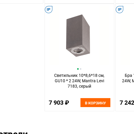
IP
IP
Светильник 10*8,6*18 см,
Бра 
GU10 * 2 24W, Mantra Levi
24W, 
7183, серый
7 903 ₽
7 24
В КОРЗИНУ