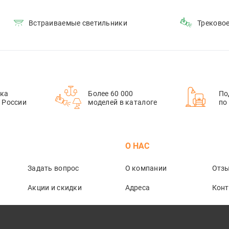
Встраиваемые светильники
Треково
ка
Более 60 000
По
й России
моделей в каталоге
по
М
О НАС
Задать вопрос
О компании
Отз
Акции и скидки
Адреса
Кон