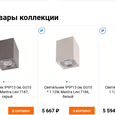
овары коллекции
IP
IP
к 9*9*13 см, GU10
Светильник 9*9*13 см, GU10
Свети
 Mantra Levi 7187,
* 1 12W, Mantra Levi 7186,
1 1
серый
белый
5 667 ₽
5 59
В КОРЗИНУ
В КОРЗИНУ