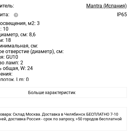
итель:
Mantra (Испания)
ита:
IP65
освещения, м2: 3
: 10
аметр, см: 8,6
м: 18
инимальная, см:
 отверстие (диаметр), см:
ля: GU10
о ламп: 2
 общая, W: 24
ения:
поток, Lm: 0
 арматуры: бетон
атуры: белый
Больше характеристик
 плафона: бетон
фона: белый
ащиты ip: 65
комплекте: Нет
овара: Склад Москва. Доставка в Челябинск БЕСПЛАТНО 7-10
мость: Нет
ней, доставка Россия - срок по запросу, >50 городов бесплатной