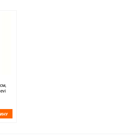
см,
evi
ЗИНУ