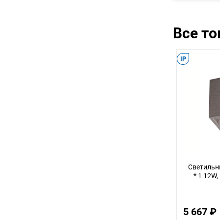
Все т
IP
Светильни
* 1 12W,
5 667 ₽