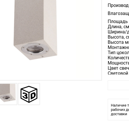
Производ
Влагозащ
Площадь 
Длина, см
Ширина/ди
Высота, с
Высота м
Монтажное
Тип цоко
Количеств
Мощность
Цвет свеч
Световой 
Материал
Цвет арм
Материал
Цвет пла
Степень з
Лампы в 
Наличие т
Диммируе
рабочих д
доставки