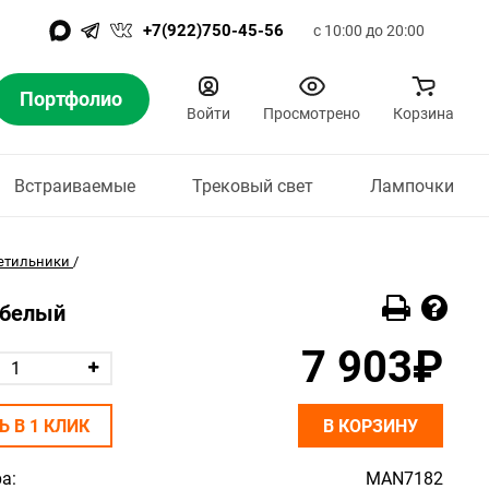
+7(922)750-45-56
с 10:00 до 20:00
Портфолио
Войти
Просмотрено
Корзина
Встраиваемые
Трековый свет
Лампочки
етильники
/
, белый
7 903₽
Ь В 1 КЛИК
В КОРЗИНУ
а:
MAN7182