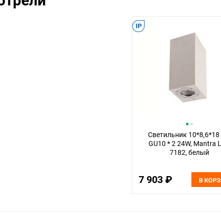
отрели
IP
Светильник 10*8,6*18 
GU10 * 2 24W, Mantra L
7182, белый
7 903 ₽
В КОР