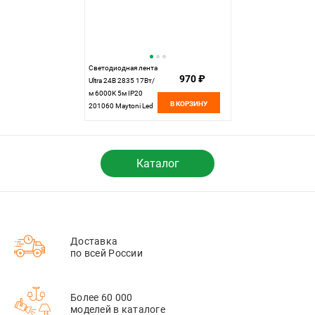
Светодиодная лента
970 ₽
Ultra 24В 2835 17Вт/
м 6000К 5м IP20
В КОРЗИНУ
201060 Maytoni Led
Strip, цена за метр,
отгружается по 5 м
Каталог
Доставка
по всей России
Более 60 000
моделей в каталоге