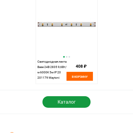
Светодиодная лента
408 ₽
Base 24В 2835 9,6Вт/
м 6000K 5м IP 20
В КОРЗИНУ
201179 Maytoni
Technical, цена за
метр, катушкой по 5
м
Каталог