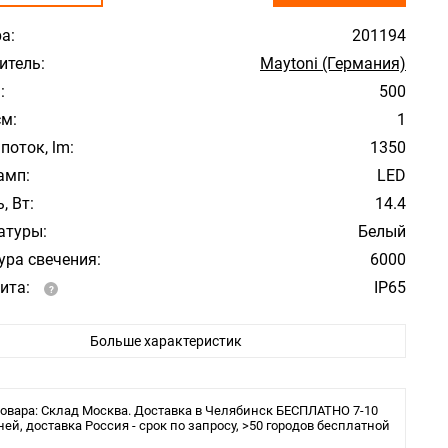
а:
201194
итель:
Maytoni (Германия)
:
500
см:
1
поток, lm:
1350
амп:
LED
, Вт:
14.4
атуры:
Белый
ура свечения:
6000
ита:
IP65
 в комплекте:
Нет
Больше характеристик
овара: Склад Москва. Доставка в Челябинск БЕСПЛАТНО 7-10
ней, доставка Россия - срок по запросу, >50 городов бесплатной