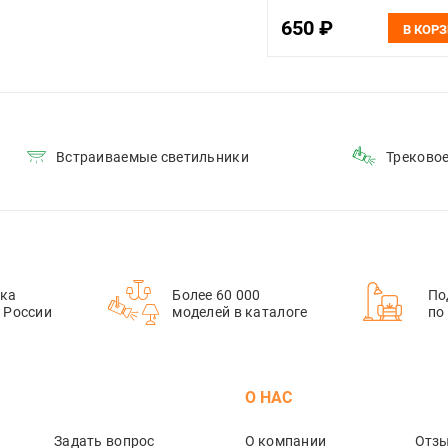
катушкой по 5 м
650 ₽
В КОР
Встраиваемые светильники
Треково
ка
Более 60 000
По
й России
моделей в каталоге
по
М
О НАС
Задать вопрос
О компании
Отз