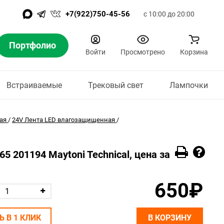
+7(922)750-45-56
с 10:00 до 20:00
Портфолио
Войти
Просмотрено
Корзина
Встраиваемые
Трековый свет
Лампочки
ая
/
24V Лента LED влагозащищенная
/
5 201194 Maytoni Technical, цена за
650₽
Ь В 1 КЛИК
В КОРЗИНУ