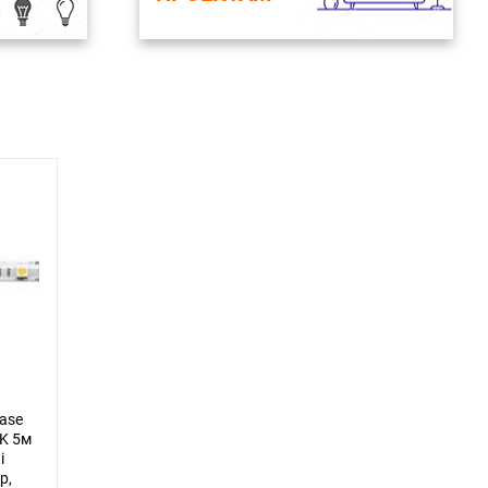
ase
0K 5м
i
р,