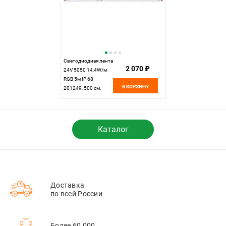
Светодиодная лента
2 070 ₽
24V 5050 14,4W/м
RGB 5м IP 68
В КОРЗИНУ
201249, 500 см,
Maytoni SPI 201249,
цена за метр,
катушкой по 5 м
Каталог
Доставка
по всей России
Более 60 000