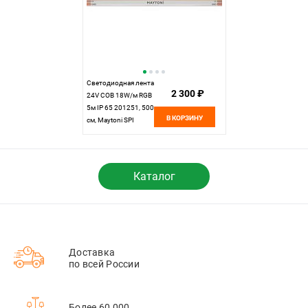
Светодиодная лента
2 300 ₽
24V COB 18W/м RGB
5м IP 65 201251, 500
В КОРЗИНУ
см, Maytoni SPI
201251, цена за
метр, катушкой по 5
м
Каталог
Доставка
по всей России
Более 60 000