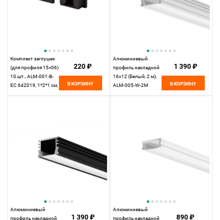
Комплект заглушек
Алюминиевый
220 ₽
1 390 ₽
(для профиля 15×06)
профиль накладной
10 шт., ALM-001-B-
16x12 (Белый, 2 м),
В КОРЗИНУ
В КОРЗИНУ
EC 642019, 1*2*1 см,
ALM-005-W-2M
Maytoni Led Strip
631006, 200*2*1 см,
642019, Черный
Maytoni 631006,
Белый
Алюминиевый
Алюминиевый
1 390 ₽
890 ₽
профиль накладной
профиль накладной