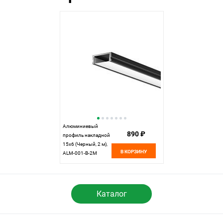
Алюминиевый
890 ₽
профиль накладной
15x6 (Черный, 2 м),
В КОРЗИНУ
ALM-001-B-2M
631003, 200*2*1 см,
Maytoni 631003,
Черный
Каталог