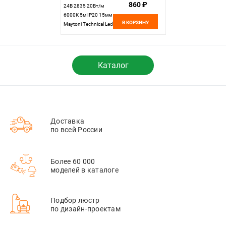
860 ₽
24В 2835 20Вт/м
6000K 5м IP20 15мм
В КОРЗИНУ
Maytoni Technical Led
Strip 20030, цена за
метр, катушкой по 5
м
Каталог
Доставка
по всей России
Более 60 000
моделей в каталоге
Подбор люстр
по дизайн-проектам